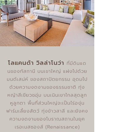
โลแคนด้า วิลล่าโนว่า
ที่มีดินแด
นของทัสกานี บนเขาใหญ่ แฝงไปด้วย
มนต์เสน่ห์ ของสถาปัตยกรรม อุดมไป
ด้วยความงดงามของธรรมชาติ ทุ่ง
หญ้าสีเขียวชอุ่ม บนเนินเขาไกลสุดลูก
หูลูกตา พื้นที่ส่วนใหญ่จะเป็นไร่องุ่น
ฟาร์มเลี้ยงสัตว์ ทุ่งข้าวสาลี และยังคง
ความงดงามของโบราณสถานในยุค
เรอเนสซองส์ (Renaissance)