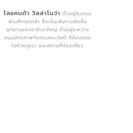
โลแคนด้า วิลล่าโนว่า
ตั้งอยู่ริมถนน
ผ่านศึกกุดคล้า ซึ่งเป็นเส้นทางลัดขึ้น
อุทยานแห่งชาติเขาใหญ่ ตั้งอยู่ระหว่าง
ถนนมิตรภาพกับถนนธนะรัชต์ ที่ล้อมรอบ
ไปด้วยภูเขา และสถานที่ท่องเที่ยว
มากมาย ไม่ว่าจะเป็น ไร่องุ่นกราน-มอน
เต้, พีบีวัลเล่ย์ เขาใหญ่ไวน์เนอรี่, สวีท
แอนด์กรีนฟาร์ม, ภิรมย์คาเฟ่, โรงนมเขา
ใหญ่ และร้านอาหารอีกมากมาย