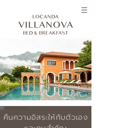
คืนความอิสระให้กับตัวเอง