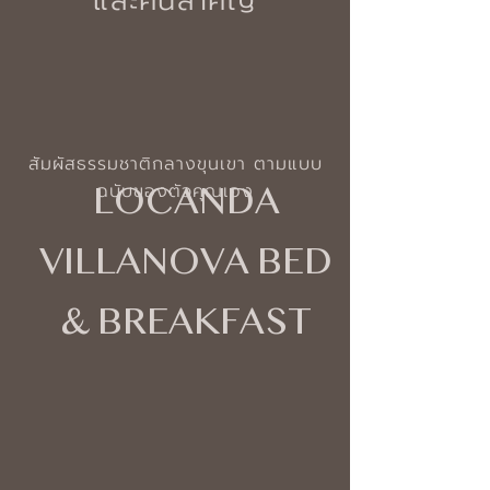
และคนสำคัญ
สัมผัสธรรมชาติกลางขุนเขา ตามแบบ
LOCANDA
ฉบับของตัวคุณเอง
VILLANOVA BED
& BREAKFAST